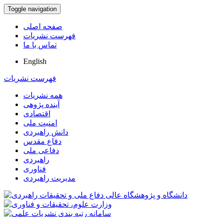
Toggle navigation
صفحه اصلی
فهرست نشریات
تماس با ما
English
فهرست نشریات
همه نشریات
آینده پژوهی
اقتصادی
امنیت ملی
دانش راهبردی
دفاع مقدس
دفاعی ملی
راهبردی
فناوری
مدیریت راهبردی