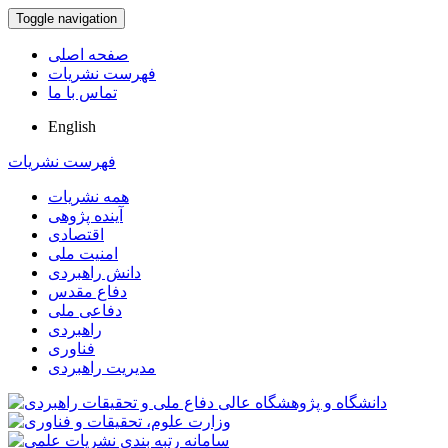
Toggle navigation
صفحه اصلی
فهرست نشریات
تماس با ما
English
فهرست نشریات
همه نشریات
آینده پژوهی
اقتصادی
امنیت ملی
دانش راهبردی
دفاع مقدس
دفاعی ملی
راهبردی
فناوری
مدیریت راهبردی