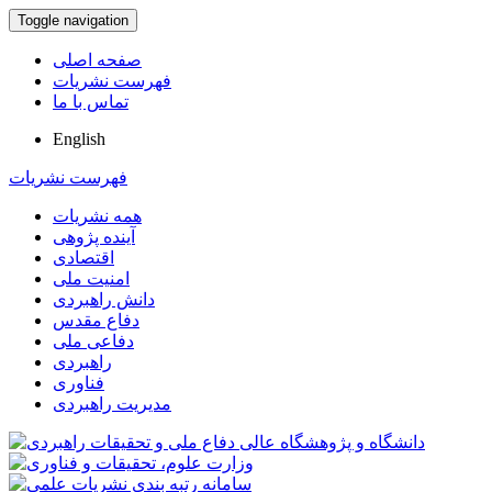
Toggle navigation
صفحه اصلی
فهرست نشریات
تماس با ما
English
فهرست نشریات
همه نشریات
آینده پژوهی
اقتصادی
امنیت ملی
دانش راهبردی
دفاع مقدس
دفاعی ملی
راهبردی
فناوری
مدیریت راهبردی