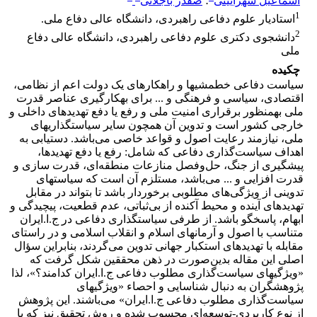
اسماعیل شهرآیینی
؛
صفدر باجلانی
1
استادیار علوم دفاعی راهبردی، دانشگاه عالی دفاع ملی.
2
دانشجوی دکتری علوم دفاعی راهبردی، دانشگاه عالی دفاع
ملی
چکیده
سیاست دفاعی خط­مشی­ها و راهکارهای یک دولت اعم از نظامی،
اقتصادی، سیاسی و فرهنگی و ... برای به­کارگیری عناصر قدرت
ملی به­منظور برقراری امنیت ملی و رفع یا دفع تهدیدهای داخلی و
خارجی کشور است و تدوین آن همچون سایر سیاست­گذاری­های
ملی، نیازمند رعایت اصول و قواعد خاصی می‌باشد. دستیابی به
اهداف سیاست‌گذاری دفاعی که شامل: رفع یا دفع تهدیدها،
پیشگیری از جنگ، حل‌وفصل منازعات منطقه‌ای، قدرت سازی و
قدرت افزایی و ... می‌باشد، مستلزم آن است که سیاست­های
تدوینی از ویژگی‌های مطلوبی برخوردار باشد تا بتواند در مقابل
تهدیدهای آینده و محیط آکنده از بی‌ثباتی، عدم قطعیت، پیچیدگی و
ابهام، پاسخگو باشد. از طرفی سیاست­گذاری دفاعی در ج.ا.ایران
متناسب با اصول و آرمان­های اسلام و انقلاب اسلامی و در راستای
مقابله با تهدیدهای استکبار جهانی تدوین می‌گردند، بنابراین سؤال
اصلی این مقاله بدین‌صورت در ذهن محققین شکل گرفت که
«ویژگی­های سیاست‌گذاری مطلوب دفاعی ج.ا.ایران کدامند؟»، لذا
پژوهشگران به دنبال شناسایی و احصاء «ویژگی­های
سیاست‌گذاری مطلوب دفاعی ج.ا.ایران» می‌باشند. این پژوهش
از نوع کاربردی-توسعه‌ای محسوب شده و روش تحقیق نیز که با