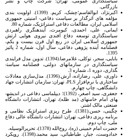
سیاست­گذاری عمومی، تهران: شرکت چاپ و نشر
بازرگانی.
اکبرنژاد، ابوالقاسم؛چشک، کریم. (1399). اولویت بندی
مؤلفه های اثرگذار بر سیاست دفاعی- امنیتی جمهوری
اسلامی ایران، مطالعات دفاعی استراتژیک، شماره 80.
ایمانی، علی، احمدی، کیومرث، آینده­نگری راهبردی
سیاست­گذاری توسعه دفاع آفندی نیروی هوایی ارتش
جمهوری اسلامی ایران در ربع اول قرن بیست و یکم،
فصلنامه آینده پژوهی دفاعی، سال اول، شماره 2 پائیز
1395.
بابایی، سحر، توکلی، غلام­رضا.(1394). تدوین مدل فرایندی
سیاست­گذاری در سازمان­های دولتی، فصلنامه سیاست­
گذاری، دوره 1، شماره 3.
داوری، علی، رضازاده، آرش.(1396). مدل‌سازی معادلات
ساختاری با نرم‌افزار PLS، تهران: سازمان انتشارات جهاد
دانشگاهی، چاپ چهارم.
جعفری، سید اصغر، (1392)؛ دیپلماسی دفاعی در اندیشه­
های امام خامنه­ای (مد ظله)، تهران، انتشارات دانشگاه
صنعتی مالک اشتر.
چگینی، حسن.(1381). طرح ریزی استراتژیک نظامی و
برنامه ریزی دفاعی، تهران: انتشارات دانشگاه عالی دفاع
ملی، چاپ دوم.
حضرت امام خمینی (ره)، روح‌الله (1378)، تحریرالوسیله.
خدادوست، جبار، طباطبائی، سید محمد.(1398). رویکرد