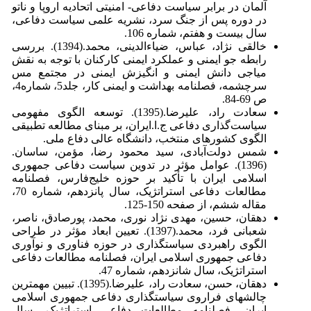
آلمان در برابر سیاست دفاعی- امنیتی اتحادیه اروپا و ناتو
در دوره پس از جنگ سرد، نشریه علمی سیاست دفاعی،
سال بیست و هفتم، شماره 106.
خالقی نژاد، عباس، ضیاءالدینی، محمد.(1394). بررسی
رابطه جو ایمنی و عملکرد ایمنی کارکنان با توجه به نقش
میاجی دانش ایمنی و انگیزش ایمنی در مجتمع مس
سرچشمه، فصلنامه بهداشت و ایمنی کار، جلد5، شماره4،
ص 69-84.
سعادت راد، علیرضا.(1395). توسعه الگوی مفهومی
سیاست‌گذاری دفاعی ج.ا.ایران، بر مبنای مطالعه تطبیقی
الگوی کشورهای منتخب، دانشگاه عالی دفاع ملی.
شمس دولت‌آبادی، سید محمود رضا، مؤمن، ساسان.
(1396). عوامل مؤثر در تدوین سیاست دفاعی جمهوری
اسلامی ایران با تأکید بر حوزه خلیج‌فارس، فصلنامه
مطالعات دفاعی استراتژیک، سال پانزدهم، شماره 70،
مقاله ششم، از صفحه 150-125.
دهقان، حسین، مهدی نژاد نوری، محمد، پورصادق، ناصر،
شعبانی فرد، محمد.(1397). تعیین ابعاد مؤثر در طراحی
الگوی راهبردی سیاستگذاری در حوزه فناوری و نوآوری
دفاعی جمهوری اسلامی ایران، فصلنامه مطالعات دفاعی
استراتژیک، سال شانزدهم، شماره 47.
دهقان، حسن، سعادت راد، علیرضا.(1395). تبیین مهمترین
چالش­های فراروی سیاست­گذاری دفاعی جمهوری اسلامی
ایران، فصلنامه مطالعات دفاعی استراتژیک، سال