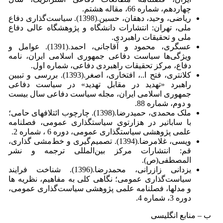
چهاردهم، شماره 66، مقاله هشتم.
ریاضی، وحید، دهقان، حسین.(1398). سیاست‌گذاری دفاع
ملی، تهران: انتشارات دانشگاه و پژوهشگاه عالی دفاع
ملی و تحقیقات راهبردی.
عسگری، محمود و آقاجانی، احمد.(1391). عوامل و
ویژگی‌ها سیاست دفاعی جمهوری اسلامی ایران، نامه
دفاع، مرکز تحقیقات راهبردی دفاعی، شماره اول.
کلانتری، فتح ا..، افتخاری، اصغر.(1393). بررسی و تبیین
راهبرد «تهدید در مقابل تهدید» در سیاست دفاعی
جمهوری اسلامی ایران، مجله سیاست دفاعی سال بیست
و دوم، شماره 88.
ملک محمدی، حمیدرضا.(1398). چارچوب ائتلافهای حامی؛
با ساباتیر در هزارتوی سیاستگذاری عمومی، فصلنامه
علمی پژوهشی سیاستگذاری عمومی، دوره 6 ، شماره 2.
ویسی، غلامرضا.(1394). تصمیم‌گیری و خط‌مشی گذاری،
قم: انتشارات مرکز بین‌المللی ترجمه و نشر
المصطفی(ص).
یزدانی زازرانی، محمدرضا.(1396). شناخت فرایند
سیاست‌گذاری عمومی؛ نگاهی کلی به مفاهیم، نظریه ها
و مدلها، فصلنامه علمی پژوهشی سیاست‌گذاری عمومی،
دوره 3، شماره 4.
ب – منابع انگلیسی