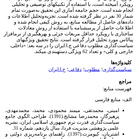
رویکرد آمیخته است، با استفاده از تکنیک­های توصیفی و تحلیلی
انجام شده است. حجم جامعه آماری این تحقیق به‌صورت تمام
شمار 30 نفر در نظر گرفته شده است. تجزیه‌وتحلیل اطلاعات و
داده‌های حاصل از مطالعه منابع، به روش کیفی انجام شده و
اطلاعات حاصل از پرسشنامه با استفاده از روش معادلات
ساختاری با رویکرد حداقل مربعات جزئی و بهره­گیری از نرم­افزار
پی­ال­اس مورد تحلیل قرار گرفته است. نتایج تحقیق ویژگی­های
سیاست‌گذاری مطلوب دفاعی ج.ا.ایران را در سه بعد: «داخلی،
خارجی و کلی» و تعداد 62 ویژگی دسته­بندی می­کند.
کلیدواژه‌ها
سیاست‌گذاری
؛
مطلوب
؛
دفاعی
؛
ج.ا.ایران
مراجع
فهرست منابع:
الف- منابع فارسی
امینی، محمدتقی، میمند محمودی، محمد، محمدمهدی،
پرهیزگار، محمدرضا مشایخ.(1391). طراحی الگوی جامع
سیاست‌گذاری قدرت نرم جمهوری اسلامی ایران، نشریه
علمی پژوهشی مدیریت فردا، سال یازدهم، شماره 31.
اشتریان، کیومرث.(1397). راهنمای برنامه‌ریزی دولتی و