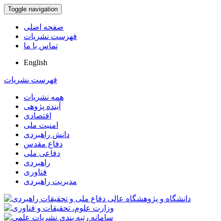
Toggle navigation
صفحه اصلی
فهرست نشریات
تماس با ما
English
فهرست نشریات
همه نشریات
آینده پژوهی
اقتصادی
امنیت ملی
دانش راهبردی
دفاع مقدس
دفاعی ملی
راهبردی
فناوری
مدیریت راهبردی