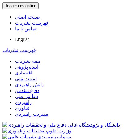
Toggle navigation
صفحه اصلی
فهرست نشریات
تماس با ما
English
فهرست نشریات
همه نشریات
آینده پژوهی
اقتصادی
امنیت ملی
دانش راهبردی
دفاع مقدس
دفاعی ملی
راهبردی
فناوری
مدیریت راهبردی