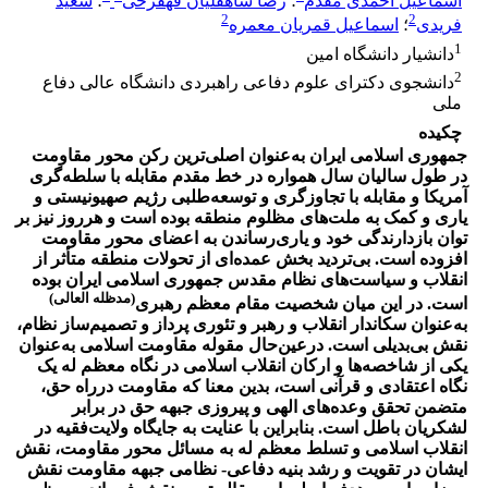
اسماعیل احمدی مقدم
؛
رضا شاهقلیان قهفرخی
؛
سعید
2
2
فریدی
؛
اسماعیل قمریان معمره
1
دانشیار دانشگاه امین
2
دانشجوی دکترای علوم دفاعی راهبردی دانشگاه عالی دفاع
ملی
چکیده
جمهوری اسلامی ایران به‌عنوان اصلی‌ترین رکن محور مقاومت
در طول سالیان سال همواره در خط مقدم مقابله با سلطه‌گری
آمریکا و مقابله با تجاوزگری و توسعه‌طلبی رژیم صهیونیستی و
یاری و کمک به ملت‌های مظلوم منطقه بوده است و هرروز نیز بر
توان بازدارندگی خود و یاری‌رساندن به اعضای محور مقاومت
افزوده است. بی‌تردید بخش عمده‌ای از تحولات منطقه متأثر از
انقلاب و سیاست‌های نظام مقدس جمهوری اسلامی ایران بوده
(مدظله العالی)
است. در این میان شخصیت مقام معظم رهبری
به‌عنوان سکاندار انقلاب و رهبر و تئوری پرداز و تصمیم‌ساز نظام،
نقش بی‌بدیلی است. درعین‌حال مقوله مقاومت اسلامی به‌عنوان
یکی از شاخصه‌ها و ارکان انقلاب اسلامی در نگاه معظم له یک
نگاه اعتقادی و قرآنی است، بدین معنا که مقاومت درراه حق،
متضمن تحقق وعده‌های الهی و پیروزی جبهه حق در برابر
لشکریان باطل است. بنابراین با عنایت به جایگاه ولایت‌فقیه در
انقلاب اسلامی و تسلط معظم له به مسائل محور مقاومت، نقش
ایشان در تقویت و رشد بنیه دفاعی- نظامی جبهه مقاومت نقش