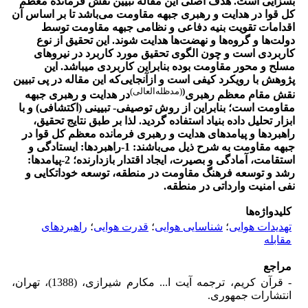
بسزایی است. هدف اصلی این مقاله تبیین نقش فرمانده معظم
کل قوا در هدایت و رهبری جبهه مقاومت می‌باشد تا بر اساس آن
اقدامات تقویت بنیه دفاعی و نظامی جبهه مقاومت توسط
دولت‌ها و گروه‌ها و نهضت‌ها هدایت شوند. این تحقیق از نوع
کاربردی است و چون الگوی تحقیق مورد کاربرد در نیروهای
مسلح و محور مقاومت بوده بنابراین کاربردی می­باشد. این
پژوهش با رویکرد کیفی است و ازآنجایی‌که این مقاله در پی تبیین
(
(مد‌ظله‌العالی)
نقش مقام معظم رهبری
در هدایت و رهبری جبهه
مقاومت است؛ بنابراین از روش توصیفی- تبیینی (اکتشافی) و با
ابزار تحلیل داده بنیاد استفاده گردید. لذا بر طبق نتایج تحقیق،
راهبردها و پیامدهای هدایت و رهبری فرمانده معظم کل قوا در
جبهه مقاومت به شرح ذیل می‌باشند: 1-راهبردها: ایستادگی و
استقامت، آمادگی و بصیرت، ایجاد اقتدار بازدارنده؛ 2-پیامدها:
رشد و توسعه فرهنگ مقاومت در منطقه، توسعه خود‌اتکایی و
نفی امنیت وارداتی در منطقه.
کلیدواژه‌ها
تهدیدات هوایی
؛
شناسایی هوایی
؛
قدرت هوایی
؛
راهبردهای
مقابله
مراجع
- قرآن کریم، ترجمه آیت ا... مکارم شیرازی، (1388)، تهران،
انتشارات جمهوری.