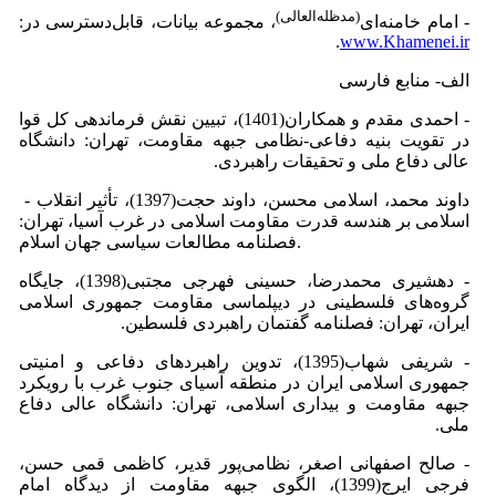
(مدظله‌العالی)
- امام خامنه‌ای
، مجموعه بیانات، قابل‌دسترسی در:
.
www.Khamenei.ir
الف- منابع فارسی
- احمدی مقدم و همکاران(1401)، تبیین نقش فرماندهی کل قوا
در تقویت بنیه دفاعی-نظامی جبهه مقاومت، تهران: دانشگاه
عالی دفاع ملی و تحقیقات راهبردی.
- داوند محمد، اسلامی محسن، داوند حجت(1397)، تأثیر انقلاب
اسلامی بر هندسه قدرت مقاومت اسلامی در غرب آسیا، تهران:
فصلنامه مطالعات سیاسی جهان اسلام.
- دهشیری محمدرضا، حسینی فهرجی مجتبی(1398)، جایگاه
گروه‌های فلسطینی در دیپلماسی مقاومت جمهوری اسلامی
ایران، تهران: فصلنامه گفتمان راهبردی فلسطین.
- شریفی شهاب(1395)، تدوین راهبردهای دفاعی و امنیتی
جمهوری اسلامی ایران در منطقه آسیای جنوب غرب با رویکرد
جبهه مقاومت و بیداری اسلامی، تهران: دانشگاه عالی دفاع
ملی.
- صالح اصفهانی اصغر، نظامی‌پور قدیر، کاظمی قمی حسن،
فرجی ایرج(1399)، الگوی جبهه مقاومت از دیدگاه امام