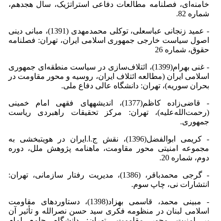
خامنه‌ای، فصلنامه مطالعات دفاعی استراتژیک، سال هجدهم،
شماره 82.
- عمید زنجانی عباسعلی، توکلی محمدمهدی (1391)، مبانی دینی
اصول سیاست خارجی جمهوری اسلامی ایران، تهران: فصلنامه
حقوق، شماره 26
- غنی بهرام(1399)، ائتلاف‌سازی در سیاست منطقه‌ای جمهوری
اسلامی ایران (مطالعه ائتلاف ایران، روسیه و محور مقاومت در
بحران سوریه)، تهران: دانشگاه عالی دفاع ملی.
- قاضی‌زاده کاظم(1377)، اندیشه­های فقهی امام خمینی
(رحمت‌الله‌علیه)، تهران: مرکز تحقیقات راهبردی ریاست
جمهوری.
- کریمی ابوالفضل(1396)، ‌نقش ج.ا.ایران در هویت­بخشی به
مجموعه امنیتی محور مقاومت، ماهنامه پژوهش ملل، دوره
دوم، شماره 20.
- گرجی محمدباقر، (1386)، مدیریت رفتار سازمانی، تهران:
انتشارات نی، چاپ سوم.
- مبینی محمد، قاسمی بهزاد(1398)، دستاوردهای مقاومت
اسلامی لبنان در منظومه فکری سید حسن نصرالله و تأثیر آن
بر امنیت محور مقاومت، تهران: دانشگاه جامع امام