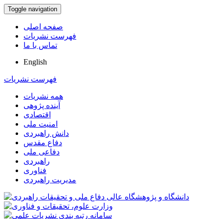
Toggle navigation
صفحه اصلی
فهرست نشریات
تماس با ما
English
فهرست نشریات
همه نشریات
آینده پژوهی
اقتصادی
امنیت ملی
دانش راهبردی
دفاع مقدس
دفاعی ملی
راهبردی
فناوری
مدیریت راهبردی