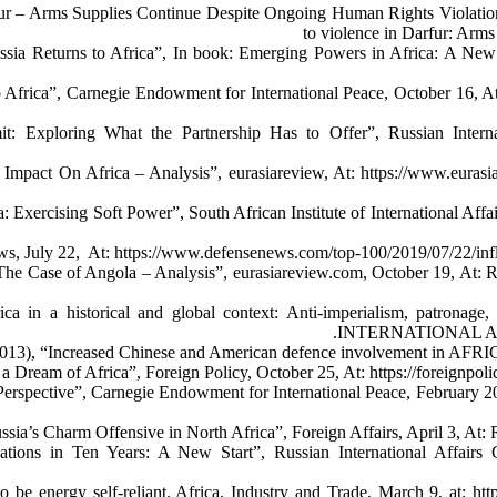
ur – Arms Supplies Continue Despite Ongoing Human Rights Violation
to violence in Darfur: Arms
ia Returns to Africa”, In book: Emerging Powers in Africa: A New W
 Africa”, Carnegie Endowment for International Peace, October 16, At:
: Exploring What the Partnership Has to Offer”, Russian Intern
pact On Africa – Analysis”, eurasiareview, At: https://www.eurasia
 Exercising Soft Power”, South African Institute of International Aff
, July 22, At: https://www.defensenews.com/top-100/2019/07/22/influen
The Case of Angola – Analysis”, eurasiareview.com, October 19, At: 
frica in a historical and global context: Anti-imperialism, p
INTERNATIONAL AFFAI
(2013), “Increased Chinese and American defence involvement in AFRIC
a Dream of Africa”, Foreign Policy, October 25, At: https://foreignpol
Perspective”, Carnegie Endowment for International Peace, February 20
sia’s Charm Offensive in North Africa”, Foreign Affairs, April 3, At: R
ions in Ten Years: A New Start”, Russian International Affairs Cou
e energy self-reliant. Africa, Industry and Trade, March 9, at; https: