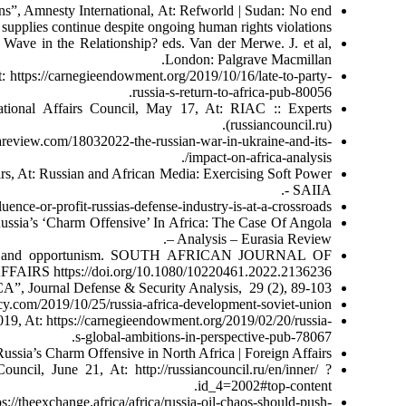
s”, Amnesty International, At: Refworld | Sudan: No end
 supplies continue despite ongoing human rights violations
ave in the Relationship? eds. Van der Merwe. J. et al,
London: Palgrave Macmillan.
 https://carnegieendowment.org/2019/10/16/late-to-party-
russia-s-return-to-africa-pub-80056.
ational Affairs Council, May 17, At: RIAC :: Experts
(russiancouncil.ru).
review.com/18032022-the-russian-war-in-ukraine-and-its-
impact-on-africa-analysis/.
airs, At: Russian and African Media: Exercising Soft Power
- SAIIA.
ce-or-profit-russias-defense-industry-is-at-a-crossroads.
Russia’s ‘Charm Offensive’ In Africa: The Case Of Angola
– Analysis – Eurasia Review.
atronage, and opportunism. SOUTH AFRICAN JOURNAL OF
RS https://doi.org/10.1080/10220461.2022.2136236.
A”, Journal Defense & Security Analysis, 29 (2), 89-103.
icy.com/2019/10/25/russia-africa-development-soviet-union.
19, At: https://carnegieendowment.org/2019/02/20/russia-
s-global-ambitions-in-perspective-pub-78067.
ussia’s Charm Offensive in North Africa | Foreign Affairs.
ncil, June 21, At: http://russiancouncil.ru/en/inner/ ?
id_4=2002#top-content.
//theexchange.africa/africa/russia-oil-chaos-should-push-