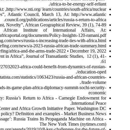
africa-to-be-energy-self-reliant/.
: ,http://www.nti.org/ learn/countries/south-africa/nuclear.
, Atlantic Council, March 13, At: http://www.atlantic
council.org/publications/articles/russia-s-return-to-africa.
st, Novelty”, African Geographical Review, 39 (1), 74-89.
rican Institute of International Affairs, At:
.africaportal.org/documents/Policy-Insights-120-ramani.pdf.
.com/news/russia-s-increasing-trade-ties-with-africa.html/.
iefing.com/news/a-2023-russia-african-trade-summary.html./
iefing/africa-and-the-arms-trade-2022 • December 19, 2022.
 in Africa”, Journal of Transatlantic Studies, 12 (1), 41-
61.
032023-africa-could-benefit-from-dynamics-of-russian-
education-oped/.
ista.com/statistics/1063423/russia-and-african-countries-
trade-volume/.
nds-its-game-plan-africa-diplomacy-summit-sochi-security-
economic
rty: Russia’s Return to Africa - Carnegie Endowment for
International Peace.
Center and Africa Growth Initiative Paper. Washington DC.
 policy? Definition and examples - Market Business News.
age’: Russia Trains Its Propaganda Machine on Africa -
The New York Times (nytimes.com)
.org/agenda/2019/10/8-key-challenges-for-the-future-of-