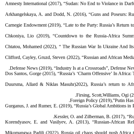
Amnesty International (2017), “Sudan: No End to Violance in Darf
Arkhangelskaya, A. and Dodd, N. (2016), “Guns and Poseurs: Russ
Carnegie Endowment (2019), “Late to the Party: Russia’s Return to
Chkoniya, Lio (2019), “Countdown to the Russia-Africa Summit
Chtatou, Mohamed (2022), “ The Russian War In Ukraine And Its Im
Clifford, Cayley, Gruzd, Steven (2022), “Russian and African Media:
Defense News (2019), “Industry Is at a Crossroads”, Defense News
Dos Santos, Gorge (2015), “Russia’s ‘Charm Offensive’ In Africa: 
Duursma, Allard & Niklas Masuhr)2022), Russia’s return to A
Firsing, Scott,Williams, Ogi 
Foreign Policy (2019),”Putin Has 
Gurganus, J. and Rumer, E. (2019), “Russia’s Global Ambitions in 
Kessler, O. and Zilberman, B. (2017), “Rus
Korendyasov, E. and Vasilyev, A. (2013), “Russian-African Relat
Mikomangwa Padili (2022). Russia oil chaos should push Africa to b