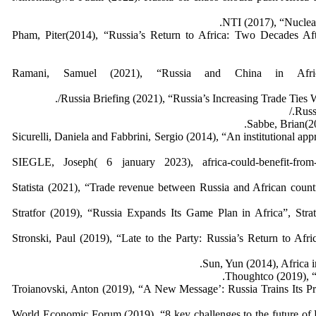
NTI (2017), “Nuclear 
Pham, Piter(2014), “Russia’s Return to Africa: Two Decades Af
Ramani, Samuel (2021), “Russia and China in Africa:
Russia Briefing (2021), “Russia’s Increasing Trade Ties Wi
Russ
Sabbe, Brian(20
Sicurelli, Daniela and Fabbrini, Sergio (2014), “An institutional a
SIEGLE, Joseph( 6 january 2023), africa-could-benefit-from-dyn
Statista (2021), “Trade revenue between Russia and African countri
Stratfor (2019), “Russia Expands Its Game Plan in Africa”, Stratfo
Stronski, Paul (2019), “Late to the Party: Russia’s Return to Af
Sun, Yun (2014), Africa 
Thoughtco (2019), “
Troianovski, Anton (2019), “A New Message’: Russia Trains Its P
World Economic Forum (2019), “8 key challenges to the future of 