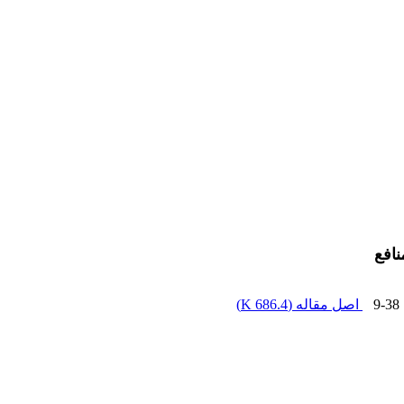
نافع
9-38
اصل مقاله (
686.4 K
)