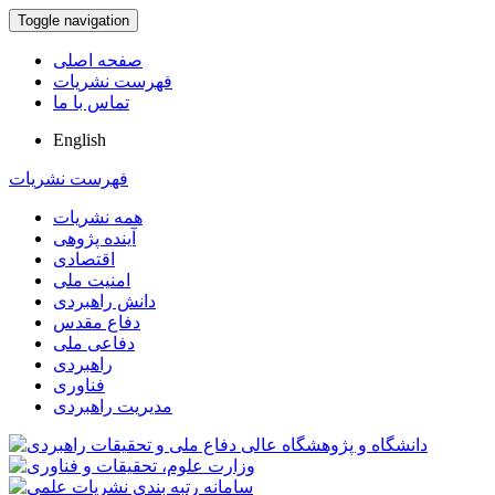
Toggle navigation
صفحه اصلی
فهرست نشریات
تماس با ما
English
فهرست نشریات
همه نشریات
آینده پژوهی
اقتصادی
امنیت ملی
دانش راهبردی
دفاع مقدس
دفاعی ملی
راهبردی
فناوری
مدیریت راهبردی