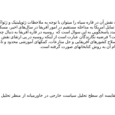
 نقش آن در قاره سیاه را می­توان با توجه به ملاحظات ژئوپلیتیک و ژ
م تمایل آمریکا به مداخله مستقیم در امور آفریقا در سال‌های اخیر، م
دد پاسخگویی به این سوال است که روسیه در قاره آفریقا به دنبال چه
 فرضیه­ نگارندگان عبارت است از اینکه روسیه در پی ارتقای نقش خو
سلاح­ کشورهای آفریقایی و حل منازعات، کمک­های آموزشی محدود و تام
جام آن به روش کتابخانه­ای صورت گرفته است.
 دیمه مقدم، علیرضا (1399)، بازخوانی مقایسه ای سطح تحلیل سیاست خارجی در خاورمی