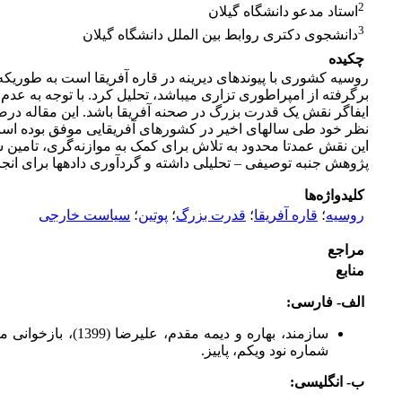
2
استاد مدعو دانشگاه گیلان
3
دانشجوی دکتری روابط بین الملل دانشگاه گیلان
چکیده
روسیه کشوری با پیوندهای دیرینه در قاره آفریقا است به طوری­که
برگرفته از امپراطوری تزاری می­باشد، تحلیل کرد. با توجه به عد
ایفاگر نقش یک قدرت بزرگ در صحنه آفریقا باشد. این مقاله درص
نظر خود طی سال­های اخیر در کشورهای آفریقایی موفق بوده است؟
این نقش عمدتا محدود به تلاش برای کمک به موازنه‌گری، تامین 
پژوهش جنبه توصیفی – تحلیلی داشته و گردآوری داده­ها برای ان
کلیدواژه‌ها
روسیه
؛
قاره آفریقا
؛
قدرت بزرگ
؛
پوتین
؛
سیاست خارجی
مراجع
منابع
الف- فارسی:
سازمند، بهاره و
شماره نود ویکم، پاییز.
ب- انگلیسی
: