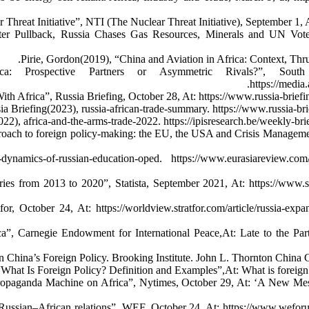
Threat Initiative”, NTI (The Nuclear Threat Initiative), September 1, At
ter Pullback, Russia Chases Gas Resources, Minerals and UN Votes”
Pirie, Gordon(2019), “China and Aviation in Africa: Context, Thru
 Prospective Partners or Asymmetric Rivals?”, South Af
https://media
th Africa”, Russia Briefing, October 28, At: https://www.russia-briefing
ia Briefing(2023), russia-african-trade-summary. https://www.russia-br
22), africa-and-the-arms-trade-2022. https://ipisresearch.be/weekly-br
pproach to foreign policy-making: the EU, the USA and Crisis Management
amics-of-russian-education-oped. https://www.eurasiareview.com/27
es from 2013 to 2020”, Statista, September 2021, At: https://www.stat
r, October 24, At: https://worldview.stratfor.com/article/russia-expa
rica”, Carnegie Endowment for International Peace,At: Late to the Pa
in China’s Foreign Policy. Brooking Institute. John L. Thornton China 
What Is Foreign Policy? Definition and Examples”,At: What is foreign
ropaganda Machine on Africa”, Nytimes, October 29, At: ‘A New Mess
Russian–African relations”, WEF, October 24, At: https://www.weforum