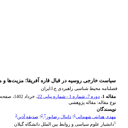
سیاست خارجی روسیه در قبال قاره آفریقا؛ مزیت‌ها و م
فصلنامه محیط شناسی راهبردی ج.ا.ایران
مقاله 1
،
دوره 7، شماره 1 - شماره پیاپی 22
، خرداد 1402
، صفحه
نوع مقاله: مقاله پژوهشی
نویسندگان
3
2
*
1
مهدی هدایتی شهیدانی
؛
دانیال رضاپور
؛
صدیقه آذین
1
دانشیار علوم سیاسی و روابط بین الملل دانشگاه گیلان