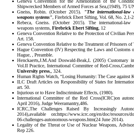
Geneva Convention for the Amelioration of the Condit
Shipwrecked Members of Armed Forces at Sea,(1949), 75 UN
Gneiss, Robin. (October 2015).
"The international-law
weapons systems"
, Firebrick Ebert Sifting, Vol. 68, No. 2,1-2
Rebeca, Gneiss. (October 2015). The international-law
weapons systems,
Firebrick Ebert Sifting
, 12
Geneva Convention Relative to the Protection of Civilian Per
Art. 158.
Geneva Convention Relative to the Treatment of Prisoners of 
Hague Convention (IV) Respecting the Laws and Customs o
Hague, , Preamble.
Henckaerts,J.M.And Doswald-Beak,L (2005) Customary inte
Vol.II Practice, International Committee of Red-Cross,Camb
University press
,, 324.
Human Rights Watch, “Losing Humanity: The Case against Ki
ILC Draft Articles on Responsibility of States for Internati
art. 50.
Injurious or to Have Indiscriminate Effects, (1980).
International Committee of the Red Cross(ICRC)on auto
April 2016), Judge‌ Weeramantry,486.
ICRC,The Challenges Raised By Increasingly Auton
2014),available on:https://www.icrc.org/en/doc/resources/d
06-challenges-autonomous-weapons.htm(24 June 2014).
Legality of the Threat or Use of Nuclear Weapons, Advisor
Rep 226.