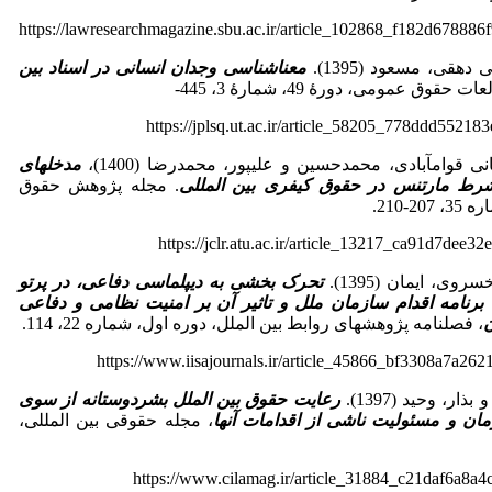
https://lawresearchmagazine.sbu.ac.ir/article_102868_f182d67888
هقی، مسعود (1395).
معناشناسی وجدان انسانی در اسناد بین
قوق عمومی، دورۀ 49، شمارۀ 3، 445-
https://jplsq.ut.ac.ir/article_58205_778ddd552
 قوام­آبادی، محمدحسین و علی­پور، محمدرضا (1400)،
مدخل­های
شرط مارتنس در حقوق کیفری بین المللی
. مجله پژوهش حقوق
-210.
https://jclr.atu.ac.ir/article_13217_ca91d7dee
ی، ایمان (1395).
تحرک بخشی به دیپلماسی دفاعی، در پرتو
رنامه اقدام سازمان ملل و تاثیر آن بر امنیت نظامی و دفاعی
ن
، فصلنامه پژوهش­های روابط بین الملل، دوره اول، شماره 22، 114.
https://www.iisajournals.ir/article_45866_bf3308a7a2
ار، وحید (1397).
رعایت
حقوق
بین الملل
بشردوستانه
از
سوی
مان
و
مسئولیت
ناشی
از
اقدامات
آنها
، مجله حقوقی بین المللی،
https://www.cilamag.ir/article_31884_c21daf6a8a