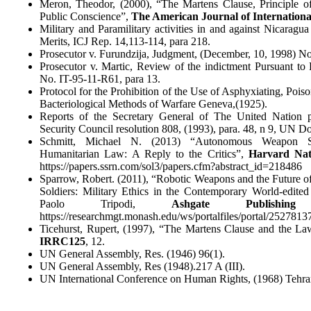
Meron, Theodor, (2000), “The Martens Clause, Principle o
Public Conscience”,
The American Journal of Internation
Military and Paramilitary activities in and against Nicaragu
Merits, ICJ Rep. 14,113-114, para 218.
Prosecutor v. Furundzija, Judgment, (December, 10, 1998) No.
Prosecutor v. Martic, Review of the indictment Pursuant to
No. IT-95-11-R61, para 13.
Protocol for the Prohibition of the Use of Asphyxiating, Pois
Bacteriological Methods of Warfare Geneva,(1925).
Reports of the Secretary General of The United Nation p
Security Council resolution 808, (1993), para. 48, n 9, UN D
Schmitt, Michael N. (2013) “Autonomous Weapon Sy
Humanitarian Law: A Reply to the Critics”,
Harvard Nati
https://papers.ssrn.com/sol3/papers.cfm?abstract_id=218486
Sparrow, Robert. (2011), “Robotic Weapons and the Future
Soldiers: Military Ethics in the Contemporary World-edite
Paolo Tripodi,
Ashgate Publishin
https://researchmgt.monash.edu/ws/portalfiles/portal/252781
Ticehurst, Rupert, (1997), “The Martens Clause and the L
IRRC125
, 12.
UN General Assembly, Res. (1946) 96(1).
UN General Assembly, Res (1948).217 A (III).
UN International Conference on Human Rights, (1968) Tehran