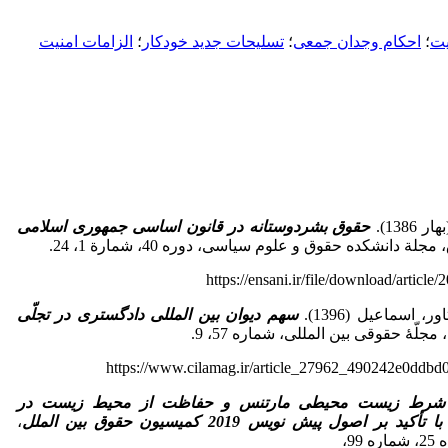
یت
؛
احکام وجدان جمعی
؛
تسلیحات جدید خودکار
؛
الزامات امنیت
138).
حقوق بشردوستانه در قانون اساسی جمهوری اسلامی
ة دانشکده حقوق و علوم سیاسی، دوره 40، شمارة 1، 24.
https://ensani.ir/file/download/artic
، اسماعیل (1396).
سهم دیوان بین المللی دادگستری در تجلّی
 مجلّۀ حقوقی بین المللی، شماره 57، 9.
https://www.cilamag.ir/article_27962_490242e0ddb
شرط زیست محیطی مارتنس و حفاظت از محیط زیست در
با تأکید بر اصول پیش نویس 2019 کمیسیون حقوق بین الملل
،
9،