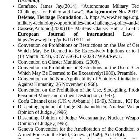
Dissenting
.
Carafano, James Jay.(2014), “Autonomous Military Tech
Challenges for Policy and Law”,
Backgrounder No. 2932 
Defense, Heritage Foundation
, 3. https://www.heritage.or
military-technology-opportunities-and-challenges-policy-and-
Cassese,Antonio,(2000)The Martens Clause: Half a Loaf o
European Journal of international Law
, 
https://www.ejil.org/pdfs/11/1/511.pdf
Convention on Prohibitions or Restrictions on the Use of C
Which May Be Deemed to Be Excessively Injurious or to Ha
(13 March 2023), CCW /GGE.1 /2023 / WP.4/Rev.1.
Convention on Cluster Munitions, (2008).
Convention on Prohibitions or Restrictions on the Use of C
Which May Be Deemed to Be Excessively(1980), Preamble.
Convention on the Non-Applicability of Statutory Limitatio
Against Humanity, 26 November (1968).
Convention on the Prohibition of the Use, Stockpiling, Prod
Personnel Mines and on their Destruction, (1997).
Corfu Channel case (UK v. Avbania) ( 1949), Merits, , ICJ Re
Dissenting opinion of Judge Shahabuddeen, Nuclear Weapo
Opinion of Judge ,(1996).
Dissenting Opinion of Judge Weeramantry, Nuclear Weapon
Opinion of Judge ,(1996).
Geneva Convention for the Amelioration of the Condition 
Armed Forces in the Field, Geneva, (1949), Art. 63(4).