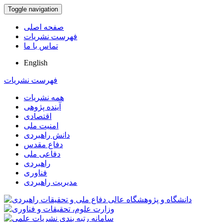
Toggle navigation
صفحه اصلی
فهرست نشریات
تماس با ما
English
فهرست نشریات
همه نشریات
آینده پژوهی
اقتصادی
امنیت ملی
دانش راهبردی
دفاع مقدس
دفاعی ملی
راهبردی
فناوری
مدیریت راهبردی