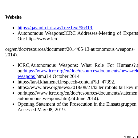
Website
https://qavanin.ir/Law/TreeText/96319.
Autonomous Weapons:ICRC Addresses-Meeting of Experts.
On: https://www.icrc.
org/en/doc/resources/document/2014/05-13-autonomous-weapons-
2014).
ICRC,Autonomous Weapons: What Role For Humans?,(1
on:
https://www.icrc.org/en/doc/resources/documents/news-r
weapons-
htm,(14 October 2014
https://farsi.khamenei.ir/speech-content?id=47392.
https://www.hrw.org/news/2018/08/21/killer-robots-fail-key-mo
on:https://www.icrc.org/en/doc/resources/documents/statemen
autonomous-weapons.htm(24 June 2014).
Opening Statement of the Prosecution in the Einsatzgruppen 
Accessed May 08, 2019.
368