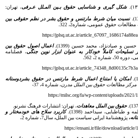
شکل گیری و شناسایی حقوق بـین‌ المـلل عـرفی
، تهران:
نسبت میان شرط مارتنس و حقوق بشر در نظم حقوقی بین
مطالعات حقوق عمومی، شماره2، 322.
https://jplsq.ut.ac.ir/article_67097_1686174a8
ن و صیادنژاد، محمد حسین (1399).
اعمال اصول حقوق بین
 تسلیحات کاملاً خودکار به عنوان ابزار نوین جنگی
، فصلنامه
شماره 2، 562.
https://jplsq.ut.ac.ir/article_74348_8d00135c7
امکان یا امتناع اعمال شرط مارتنس در حقوق بشردوستانه
 مرکز مطالعات حقوق بین الملل مدرن
، شماره 4، 37-
https://milsc.org/fa/wp-content/uploads/2021
حقوق بین الملل معاهدات
، تهران: انتشارات فرهنگ نشرنو.
 طباطبایی،‌ سیداحمد (1398).
کاربرد
سلاح های
خودمختار
و
انه
،
پژوهشنامۀ ایرانی سیاست بین الملل
،
سال7، شماره
2،
https://ensani.ir/file/download/artic