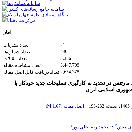
آمار
21
تعداد نشریات
439
تعداد شماره‌ها
3,386
تعداد مقالات
3,447,798
تعداد مشاهده مقاله
2,654,378
تعداد دریافت فایل اصل مقاله
رتنس در تحدید به کارگیری تسلیحات جدید خودکار با
 جمهوری اسلامی ایران
1
، صفحه
193-232
اصل مقاله (
1.07 M
)
3
2
*
دی منش
؛
محمد رضا علی پور