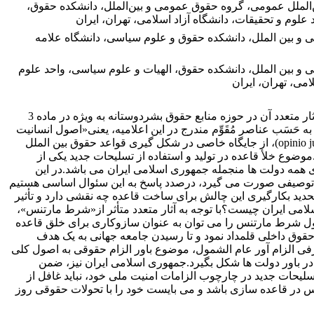
الملل عمومی، گروه حقوق عمومی و بین‌الملل، دانشکده حقوق،
علوم و تحقیقات، دانشگاه آزاد اسلامی، تهران، ایران
 و بین الملل، دانشکده حقوق و علوم سیاسی، دانشگاه علامه
 و بین الملل، دانشکده حقوق، الهیات و علوم سیاسی، واحد علوم
امی، تهران، ایران
«شرط مارتنس»که تجلّی و آثار متعدد آن در حوزه منابع حقوق بشردوستانه به ویژه در ماده 3
 حَسَب عناصر مُقَوِّم مندرج در این اعلامیه، یعنی«اصول انسانیت
و احکام وجدان جمعی»یا(opinio juris)، از جایگاه خاصی در شکل گیری قواعد حقوق بین الملل
وع خلأ قاعده در تولید و استفاده از تسلیحات جدید یکی از
مه دولت ها منجمله جمهوری اسلامی ایران می باشد.در این
توصیفی صورت می گیرد، درصدد پاسخ به این سئوال اساسی هستیم
ید بکارگیری این چالش برای ساخت قاعده چه نقشی دارد و تأثیر
امی ایران چیست؟با توجه به آثار متعدد متأثر از«شرط مارتنس»،
صول شرط مارتنس را می توان به عنوان سازوکاری برای خلق قاعده
قوق داخلی قلمداد نمود و تا رسیدن جامعه جهانی به یک هدف
فی الزام آور عام الشمول، موضوع باور الزام حقوقی به اصول کلی
د در باور دولت ها شکل بگیرد.جمهوری اسلامی ایران نیز، ضمن
سلیحات جدید در چارچوب الزامات امنیت ملی خود، نباید غافل از
 در قاعده سازی باشد و می بایست خود را با تحولات حقوقی روز