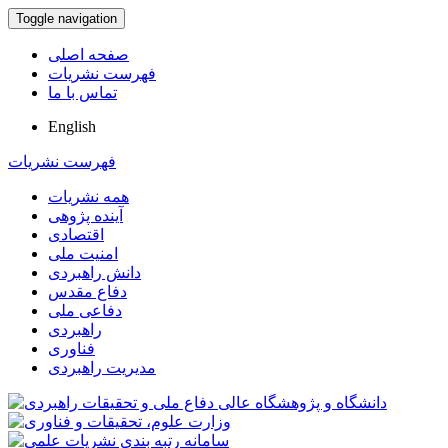
Toggle navigation
صفحه اصلی
فهرست نشریات
تماس با ما
English
فهرست نشریات
همه نشریات
آینده پژوهی
اقتصادی
امنیت ملی
دانش راهبردی
دفاع مقدس
دفاعی ملی
راهبردی
فناوری
مدیریت راهبردی