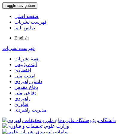
Toggle navigation
صفحه اصلی
فهرست نشریات
تماس با ما
English
فهرست نشریات
همه نشریات
آینده پژوهی
اقتصادی
امنیت ملی
دانش راهبردی
دفاع مقدس
دفاعی ملی
راهبردی
فناوری
مدیریت راهبردی