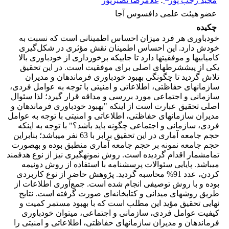
مجید رجب پور
؛
غلامرضا نصیرپور
عضو هیئت علمی دافسوس آجا
چکیده
خودباوری هر فرد میزان احساس اطمینانی است که نسبت به
خودش دارد. این احساس اطمینان نقش مؤثری در شکل‌گیری
کامیابی­ها و موفقیت­ها دارد تا جایی­که برخورداری از خودباوری بالا
یکی از پیش­شرط­های اصلی برای موفقیت است. در این تحقیق
تلاش گردید تا چگونگی بهبود خودباوری فرماندهان و مدیران
سازمان­های حفاظتی، اطلاعاتی و امنیتی با توجه به عوامل فردی،
سازمانی و اجتماعی مورد بررسی و مداقه قرار گیرد؛ لذا سئوال
اصلی تحقیق عبارت است از این­که "بهبود خودباوری فرماندهان و
مدیران سازمان­های حفاظتی، اطلاعاتی و امنیتی با توجه به عوامل
فردی، سازمانی و اجتماعی چگونه باید باشد؟" با توجه به این­که
حجم جامعه آماری در این تحقیق برابر با 63 نفر می­باشد؛ بنابراین
حجم جامعه نمونه بر حجم جامعه آماری منطبق بوده و به­صورت
تمام­شمار اقدام گردیده است. روش نمونه­گیری نیز از نوع هدفمند
می­باشد. پایایی سئوالات پرسشنامه با استفاده از روش دونیمه
کردن، عدد 91% محاسبه گردید. پژوهش حاضر از نوع کاربردی
بوده و با روش توصیفی انجام شده است. جمع‌آوری اطلاعات از
طریق روش­های میدانی و کتابخانه‌ای صورت گرفته است. نتایج
نهایی تحقیق مؤید این مطلب است که با بهبود مستمر کمیت و
کیفیت عوامل فردی، سازمانی و اجتماعی، می­توان خودباوری
فرماندهان و مدیران سازمان­های حفاظتی، اطلاعاتی و امنیتی را